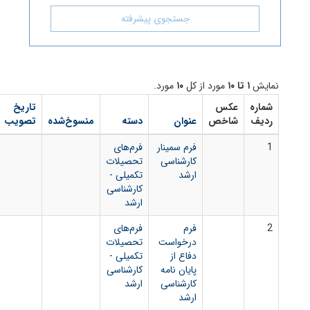
جستجوی پیشرفته
ورد از کل
۱۰
مورد.
س
تاریخ
شماره
دانلود
خص
عنوان
دسته
منسوخ‌شده
تصویب
بخشنامه
فایل
فرم سمینار
فرم‌های
کارشناسی
تحصیلات
ارشد
تکمیلی -
کارشناسی
ارشد
فرم
فرم‌های
درخواست
تحصیلات
دفاع از
تکمیلی -
پایان نامه
کارشناسی
کارشناسی
ارشد
ارشد