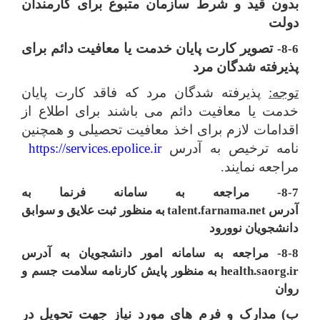
بدون‌ قید و شرط سازمان‌ متبوع‌ برای‌ کارمندان‌
دولت
تصویر کارت پایان خدمت یا معافیت دائم برای
8-6-
پذیرفته شدگان مرد
توجه:
پذیرفته شدگان مرد که فاقد کارت پایان
خدمت یا معافیت دائم می باشند برای اطلاع از
اقدامات لازم برای اخذ معافیت تحصیلی و همچنین
نامه ترخیص به آدرس
https://services.epolice.ir
مراجعه نمایند.
8-7- مراجعه به سامانه فرنما به
آدرس
talent.farnama.net
به منظور ثبت علایق و سوابق
دانشجویان نوورود
8-8- مراجعه به سامانه امور دانشجویان به آدرس
health.saorg.ir
به منظور پایش کارنامه سلامت جسم و
روان
ب) مدارک و فرم ‏های مورد نیاز جهت تحویل در