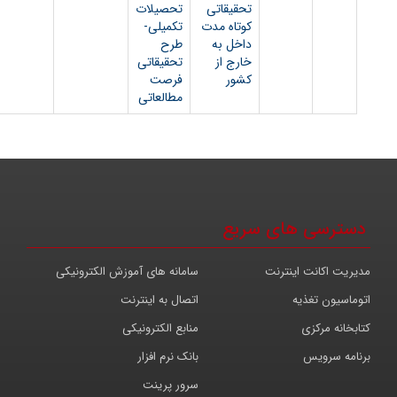
تحقیقاتی
تحصیلات
کوتاه مدت
تکمیلی-
داخل به
طرح
خارج از
تحقیقاتی
کشور
فرصت
مطالعاتی
ای سریع
ترنت
سامانه های آموزش الکترونیکی
اتصال به اینترنت
منابع الکترونیکی
بانک نرم افزار
سرور پرینت