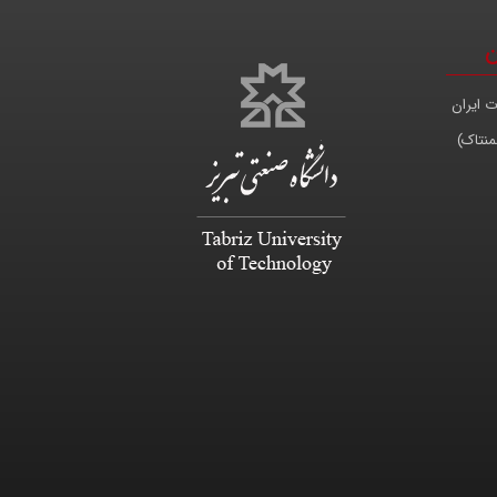
ن
ت ایران
منتاک)