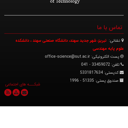
تماس با ما
نشانی:
تبریز، شهر جدید سهند، دانشگاه صنعتی سهند ، دانشکده
علوم پایه مهندسی
پست الکترونیکی:
office-science@sut.ac.ir
تلفن:
33459072 - 041
کدپستی:
5331817634
صندوق پستی:
51335 - 1996
© کلیه حقوق متعلق به دانشگاه صنعتی تبریز می‌باشد.