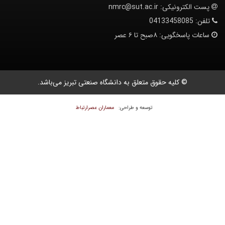
پست الکترونیکی:
nmrc@sut.ac.ir
تلفن:
04133458085
ساعات پاسخگویی:
۸صبح تا ۶ عصر
© کلیه حقوق متعلق به دانشگاه صنعتی تبریز می‌باشد.
معماران عصر‌ارتباط
توسعه و طراحی: