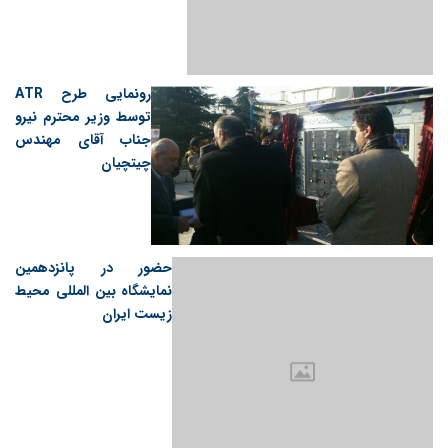
رونمایی طرح ATR
توسط وزیر محترم نیرو
جناب آقای مهندس
چیتچیان
حضور در پانزدهمین
نمایشگاه بین المللی محیط
زیست ایران