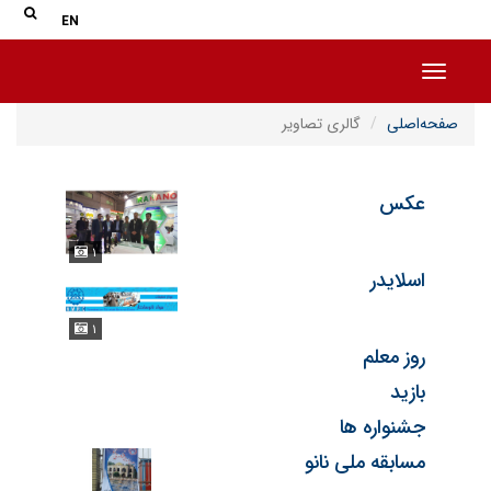
جس
جستج
EN
Toggle navigation
صفحه‌اصلی
گالری تصاویر
عکس
۱
اسلایدر
۱
روز معلم
بازید
جشنواره ها
مسابقه ملی نانو