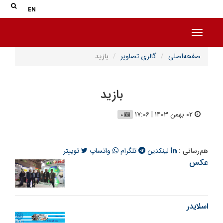
جس
جستج
EN
Toggle navigation
صفحه‌اصلی
گالری تصاویر
بازید
بازید
۰۲ بهمن ۱۴۰۳ | ۱۷:۰۶
۰
هم‌رسانی :
لینکدین
تلگرام
واتساپ
توییتر
عکس
اسلایدر