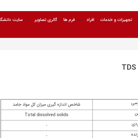
تجهیزات و خدمات
افراد
فرم ها
گالری تصاویر
سایت دانشگا
رسی
شاخص اندازه گیری میزان کل مواد جامد
ین
Total dissolved solids
ردی
-
نده
-