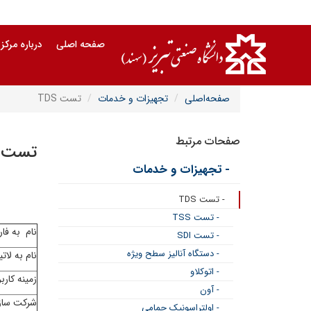
صفحه اصلی
درباره مرکز
صفحه‌اصلی
تجهیزات و خدمات
تست TDS
صفحات مرتبط
تست TDS
- تجهیزات و خدمات
- تست TDS
- تست TSS
نام به فا
- تست SDI
- دستگاه آنالیز سطح ویژه
نام به لات
- اتوکلاو
زمینه کارب
- آون
شرکت ساز
- اولتراسونیک حمامی