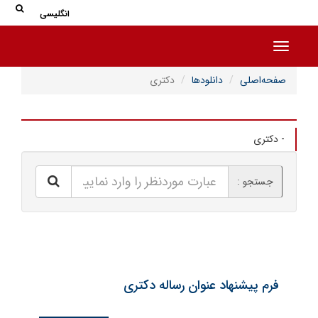
جس
جستج
انگلیسی
Toggle navigation
صفحه‌اصلی
دانلودها
دکتری
- دکتری
جستجو :
فرم پیشنهاد عنوان رساله دکتری