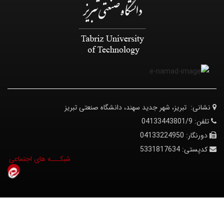
نشانی:
تبریز، شهر جدید سهند، دانشگاه صنعتی تبریز
تلفن:
04133443801/9
دورنگار:
04133224950
کدپستی:
5331817634
© کلیه حقوق متعلق به دانشگاه صنعتی تبریز می‌باشد.