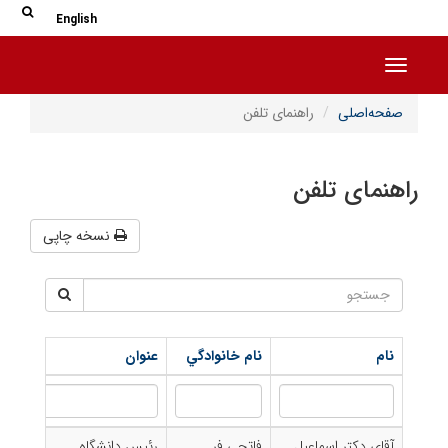
جس
جستج
English
Toggle navigation
صفحه‌اصلی
راهنمای تلفن
راهنمای تلفن
نسخه چاپی
نام
نام خانوادگي
عنوان
آقای دکتر اسماعیل
فاتحی فر
رئيس دانشگاه