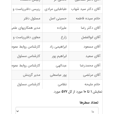
آقای دکتر سید شهاب
طباطبایی مرادی
رييس دفتررياست و روابط عم
خانم سیده فاطمه
حسینی اصل
مسئول دفتر
آقای دکتر رضا
علیزاده
مدیر همکاریهای علمی بین الم
آقای ابوالفضل
زارع
معاون دفتررياست و روابط عم
آقای مسعود
ابراهیمی راد
کارشناس روابط عمومی
آقای سعید
ابراهیم پور
کارشناس مسئول
آقای محمدرضا
عبدالهی
کارشناس روابط عمومی
آقای مرتضی
پور عباسعلی
مدیر گزینش
خانم ملیحه
نظامی
کارشناس مسئول
نمایش
۱ تا ۱۰
مورد از کل
۵۷۷
مورد.
تعداد سطرها