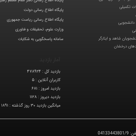
پایگاه اطلاع رسانی دفتر مقام معظم رهب
ات تکمیلی
پایگاه اطلاع رسانی دولت
پایگاه اطلاع رسانی ریاست جمهوری
 دانشجویی
وزارت علوم، تحقیقات و فناوری
نی
انشجویان شاهد و ایثارگر
سامانه پاسخگویی به شکایات
دهای درخشان
آمار بازدید
بازدید کل :
۴۷۸۹۲۴
کاربران آنلاین :
۵
بازدید امروز :
۶۸۱
بازدید دیروز :
۱۱۲۸
میانگین بازدید ۳۰ روز گذشته :
۱۸۹۱
فن:
04133443801/9