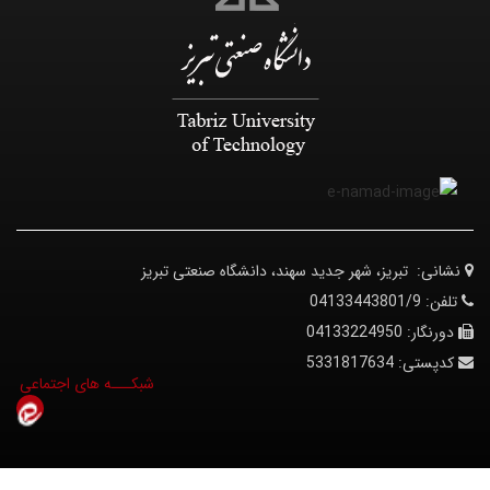
نشانی:
تبریز، شهر جدید سهند، دانشگاه صنعتی تبریز
تلفن:
04133443801/9
دورنگار:
04133224950
کدپستی:
5331817634