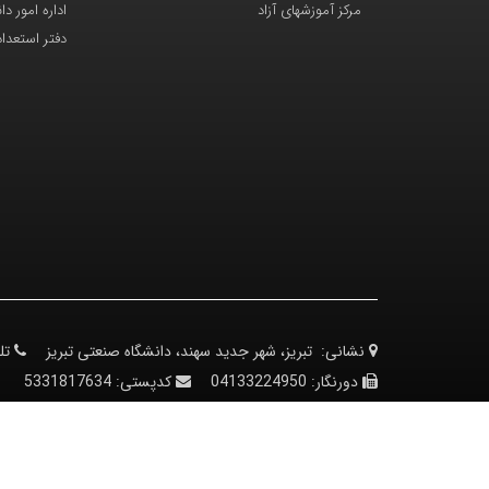
مرکز آموزشهای آزاد
اداره امور د
دفتر استعدا
نشانی:
تبریز، شهر جدید سهند، دانشگاه صنعتی تبریز
تل
دورنگار:
04133224950
کدپستی:
5331817634