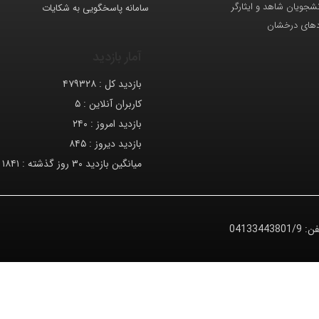
انشجویان شاهد و ایثارگر
سامانه پاسخگویی به شکایات
دهای درخشان
آمار بازدید
بازدید کل :
۴۷۹۳۲۸
کاربران آنلاین :
۵
بازدید امروز :
۲۴۰
بازدید دیروز :
۸۴۵
میانگین بازدید ۳۰ روز گذشته :
۱۸۴۱
فن:
04133443801/9
© کلیه حقوق متعلق به دانشگاه صنعتی تبریز می‌باشد.