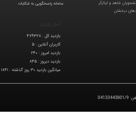
انشجویان شاهد و ایثارگر
سامانه پاسخگویی به شکایات
دهای درخشان
آمار بازدید
بازدید کل :
۴۷۹۳۲۸
کاربران آنلاین :
۵
بازدید امروز :
۲۴۰
بازدید دیروز :
۸۴۵
میانگین بازدید ۳۰ روز گذشته :
۱۸۴۱
فن:
04133443801/9
© کلیه حقوق متعلق به دانشگاه صنعتی تبریز می‌باشد.