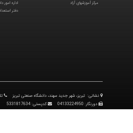
مرکز آموزشهای آزاد
اداره امور د
دفتر استعدا
نشانی:
تبریز، شهر جدید سهند، دانشگاه صنعتی تبریز
تل
دورنگار:
04133224950
کدپستی:
5331817634