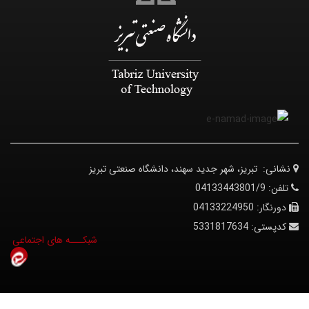
نشانی:
تبریز، شهر جدید سهند، دانشگاه صنعتی تبریز
تلفن:
04133443801/9
دورنگار:
04133224950
کدپستی:
5331817634