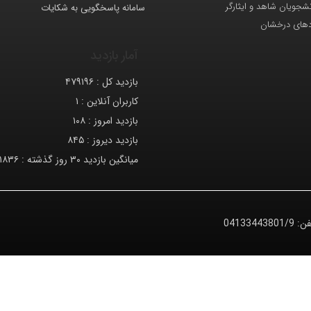
انشجویان شاهد و ایثارگر
سامانه پاسخگویی به شکایات
دهای درخشان
آمار بازدید
بازدید کل :
۴۷۹۱۹۶
کاربران آنلاین :
۱
بازدید امروز :
۱۰۸
بازدید دیروز :
۸۴۵
میانگین بازدید ۳۰ روز گذشته :
۱۸۳۶
فن:
04133443801/9
© کلیه حقوق متعلق به دانشگاه صنعتی تبریز می‌باشد.