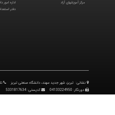
مرکز آموزشهای آزاد
اداره امور د
دفتر استعدا
نشانی:
تبریز، شهر جدید سهند، دانشگاه صنعتی تبریز
تل
دورنگار:
04133224950
کدپستی:
5331817634