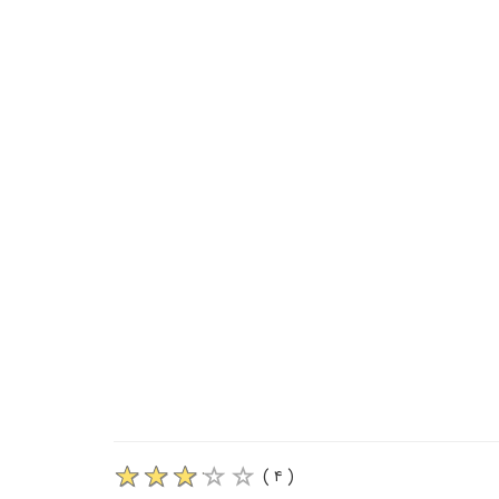
( ۴ )