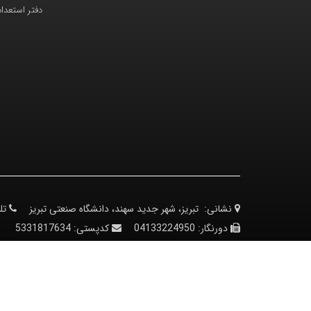
دفتر استعدا
نشانی:
تبریز، شهر جدید سهند، دانشگاه صنعتی تبریز
تل
دورنگار:
04133224950
کدپستی:
5331817634