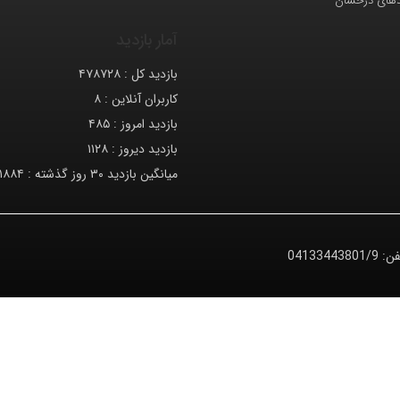
دهای درخشان
آمار بازدید
بازدید کل :
۴۷۸۷۲۸
کاربران آنلاین :
۸
بازدید امروز :
۴۸۵
بازدید دیروز :
۱۱۲۸
میانگین بازدید ۳۰ روز گذشته :
۱۸۸۴
فن:
04133443801/9
© کلیه حقوق متعلق به دانشگاه صنعتی تبریز می‌باشد.
معماران عصر‌ارتباط
توسعه و طراحی: