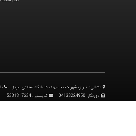
دفتر استعدا
نشانی:
تبریز، شهر جدید سهند، دانشگاه صنعتی تبریز
تل
دورنگار:
04133224950
کدپستی:
5331817634