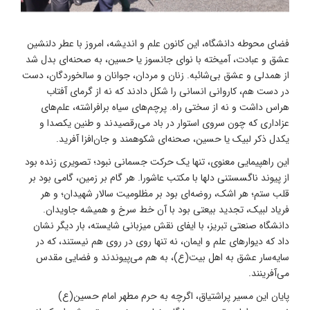
فضای محوطه دانشگاه، این کانون علم و اندیشه، امروز با عطر دلنشین
عشق و عبادت، آمیخته با نوای جانسوز یا حسین، به صحنه‌ای بدل شد
از همدلی و عشق بی‌شائبه. زنان و مردان، جوانان و سالخوردگان، دست
در دست هم، کاروانی انسانی را شکل دادند که نه از گرمای آفتاب
هراس داشت و نه از سختی راه. پرچم‌های سیاه برافراشته، علم‌های
عزاداری که چون سروی استوار در باد می‌رقصیدند و طنین یکصدا و
یکدل ذکر لبیک یا حسین، صحنه‌ای شکوهمند و جان‌افزا آفرید.
این راهپیمایی معنوی، تنها یک حرکت جسمانی نبود؛ تصویری زنده بود
از پیوند ناگسستنی دلها با مکتب عاشورا. هر گام بر زمین، گامی بود بر
قلب ستم؛ هر اشک، روضه‌ای بود بر مظلومیت سالار شهیدان؛ و هر
فریاد لبیک، تجدید بیعتی بود با آن خط سرخ و همیشه جاویدان.
دانشگاه صنعتی تبریز، با ایفای نقش میزبانی شایسته، بار دیگر نشان
داد که دیوارهای علم و ایمان، نه تنها روی در روی هم نیستند، که در
سایه‌سار عشق به اهل بیت(ع)، به هم می‌پیوندند و فضایی مقدس
می‌آفرینند.
پایان این مسیر پراشتیاق، اگرچه به حرم مطهر امام حسین(ع)