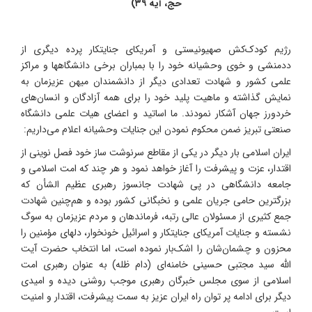
حج، آیه ۳۹)
رژیم کودک‌کش صهیونیستی و آمریکای جنایتکار پرده دیگری از
ددمنشی و خوی وحشیانه خود را با بمباران برخی دانشگاهها و مراکز
علمی کشور و شهادت تعدادی دیگر از دانشمندان میهن عزیزمان به
نمایش گذاشته و ماهیت پلید خود را برای همه آزادگان و انسان‌های
خردورز جهان آشکار نمودند. ما اساتید و اعضای هیات علمی دانشگاه
صنعتی تبریز ضمن محکوم نمودن این جنایات وحشیانه اعلام می‌داریم:
ایران اسلامی بار دیگر در یکی از مقاطع سرنوشت ساز خود فصل نوینی از
اقتدار، عزت و پیشرفت را آغاز خواهد نمود و هر چند که امت اسلامی و
جامعه دانشگاهی در پی شهادت جانسوز رهبری عظیم الشأن که
بزرگترین حامی جریان علمی و نخبگانی کشور بوده و هم‌چنین شهادت
جمع کثیری از مسئولان عالی رتبه، فرماندهان و مردم عزیزمان به سوگ
نشسته و جنایات آمریکای جنایتکار و اسرائیل خونخوار، دلهای مؤمنین را
محزون و چشمان‌شان را اشک‌بار نموده است، اما انتخاب حضرت آیت
الله سید مجتبی حسینی خامنه‌ای (دام ظله) به عنوان رهبری امت
اسلامی از سوی مجلس خبرگان رهبری موجب روشنی دیده و امیدی
دیگر برای ادامه پر توان راه ایران عزیز به سمت پیشرفت، اقتدار و امنیت