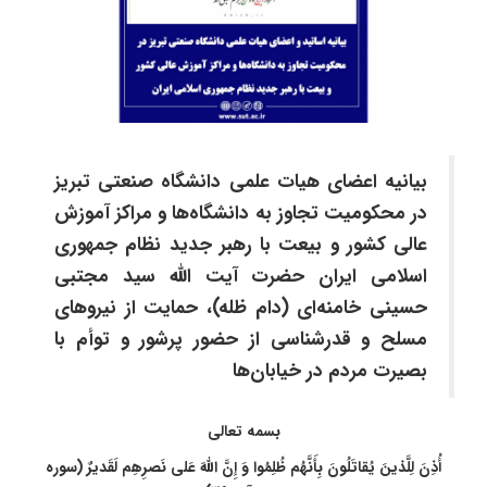
بیانیه اعضای هیات علمی دانشگاه صنعتی تبریز
در محکومیت تجاوز به دانشگاه‌ها و مراکز آموزش
عالی کشور و بیعت با رهبر جدید نظام جمهوری
اسلامی ایران حضرت آیت الله سید مجتبی
حسینی خامنه‌ای (دام ظله)، حمایت از نیروهای
مسلح و قدرشناسی از حضور پرشور و توأم با
بصیرت مردم در خیابان‌ها
بسمه تعالی
أُذِنَ لِلَّذینَ یُقاتَلُونَ بِأَنَّهُم ظُلِمُوا وَ إِنَّ اللهَ عَلى‌ نَصرِهِم لَقَدیرٌ (سوره