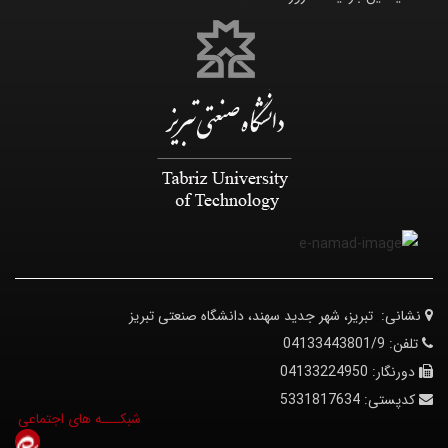
نشانی:
تبریز، شهر جدید سهند، دانشگاه صنعتی تبریز
تلفن:
04133443801/9
دورنگار:
04133224950
کدپستی:
5331817634