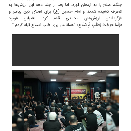
جنگ، صلح را به ارمغان آورد. اما بعد از چند دهه این ارزش‌ها به
انحراف کشیده شدند و امام حسین (ع) برای اصلاح دین پیامبر و
بازگرداندن ارزش‌های محمدی قیام کرد. بنابراین فرمود
«إنَّما خَرَجْتُ لِطَلَبِ الْإِصْلَاحِ» "همانا من برای طلب اصلاح قیام کردم."