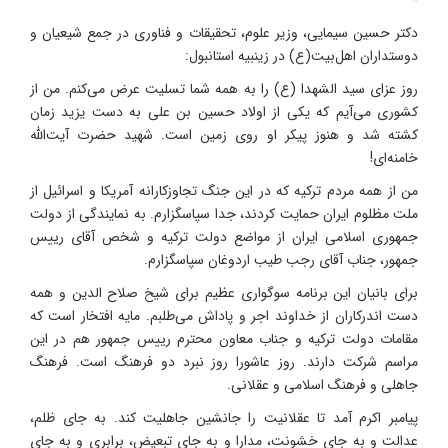
دکتر حسین سیمایی، وزیر علوم، تحقیقات و فناوری در جمع شیعیان و
دوستداران اهل‌بیت(ع) در زینبیه استانبول:
روز عزای سید الشهدا (ع) را به همه شما تسلیت عرض می‌کنم. من از
کشوری می‌آیم که یکی‌ از اولاد حسین بن علی به دست یزید زمان
کشته شد و هنوز پیکر او روی زمین است. شهید حضرت آیت‌الله
خامنه‌ای!
من از همه مردم ترکیه که در این جنگ تجاوزکارانه آمریکا و اسرائیل از
ملت مظلوم ایران حمایت کردند، جدا سپاسگزارم. به نمایندگی از دولت
جمهوری اسلامی ایران از مواضع دولت ترکیه و شخص آقای رییس
جمهور، جناب آقای رجب طیب اردوغان سپاسگزارم.
برای بانیان این برنامه سوگواری عظیم برای شیخ صلاح الدین و همه
دست اندرکاران از خداوند اجر و پاداش می‌طلبم. مایه افتخار است که
مقامات دولت ترکیه و جناب معاون محترم رییس جمهور هم در این
مراسم شرکت دارند. روز عاشورا روز نبرد دو فرهنگ است. فرهنگ
جاهلی و فرهنگ اسلامی و عقلانی.
پیامبر اکرم آمد تا عقلانیت را جانشین جاهلیت کند. به جای ظلم،
عدالت و به جای خشونت، مدارا و به جای تبعیض، برابری و به جای