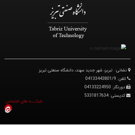
نشانی:
تبریز، شهر جدید سهند، دانشگاه صنعتی تبریز
تلفن:
04133443801/9
دورنگار:
04133224950
کدپستی:
5331817634
© کلیه حقوق متعلق به دانشگاه صنعتی تبریز می‌باشد.