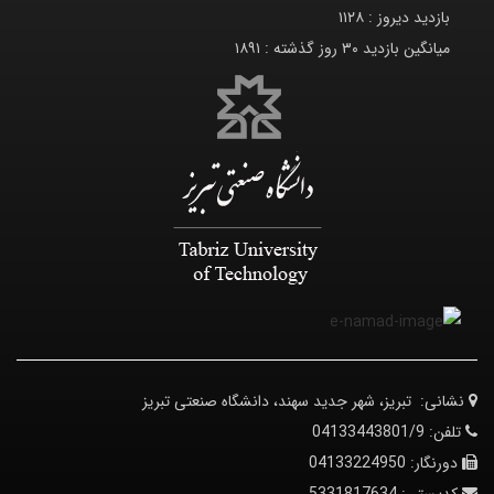
بازدید دیروز :
۱۱۲۸
میانگین بازدید ۳۰ روز گذشته :
۱۸۹۱
نشانی:
تبریز، شهر جدید سهند، دانشگاه صنعتی تبریز
تلفن:
04133443801/9
دورنگار:
04133224950
کدپستی:
5331817634