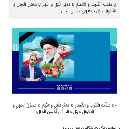
یَا مُقَلِّبَ الْقُلُوبِ وَ الْأَبْصَارِ یَا مُدَبِّرَ اللَّیْلِ وَ النَّهَارِ یَا مُحَوِّلَ الْحَوْلِ وَ
الْأَحْوَالِ حَوِّلْ حَالَنَا إِلَی أَحْسَنِ الْحَالِ
«یَا مُقَلِّبَ الْقُلُوبِ وَ الْأَبْصَارِ یَا مُدَبِّرَ اللَّیْلِ وَ النَّهَارِ یَا مُحَوِّلَ الْحَوْلِ وَ
الْأَحْوَالِ حَوِّلْ حَالَنَا إِلَی أَحْسَنِ الْحَالِ»
خانواده بزرگ دانشگاه صنعتی تبریز