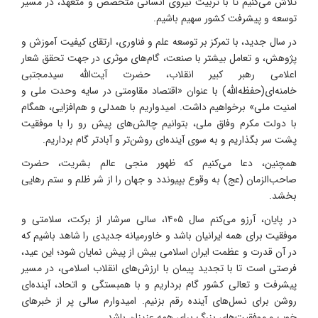
تلاش می‌کنیم تا با تربیت نیروی انسانی متخصص و متعهد، در مسیر
توسعه و پیشرفت کشور سهیم باشیم.
در سال جدید، با تمرکز بر توسعه علم و فناوری، ارتقای کیفیت آموزش و
پژوهش، و تعامل بیشتر با صنعت، گام‌های موثری در جهت تحقق شعار
اعلامی رهبر کبیر انقلاب، حضرت آیت‌الله سیدمجتبی
خامنه‌ای(حفظه‌الله) با عنوان «اقتصاد مقاومتی در سایه وحدت ملی و
امنیت ملی» برخواهیم داشت. امیدواریم با همدلی و هم‌افزایی، همگام
با دولت مکرم وفاق ملی، بتوانیم چالش‌های پیش رو را با موفقیت
پشت سر بگذاریم و به سوی آینده‌ای روشن‌تر و آبادتر گام برداریم.
همچنین، دعا می‌کنیم که ظهور منجی عالم بشریت، حضرت
صاحب‌الزمان (عج) به وقوع بپیوندد و جهان را از شر ظلم و ستم رهایی
بخشد.
در پایان، آرزو می‌کنم سال ۱۴۰۵، سالی سرشار از برکت، سلامتی و
موفقیت برای همه ایرانیان باشد و خاورمیانه جدیدی را شاهد باشیم که
در آن قدرت و عظمت ایران اسلامی بیش از پیش نمایان شود؛ این عید،
فرصتی است تا با تجدید پیمان با ارزش‌های انقلاب اسلامی، در مسیر
پیشرفت و تعالی کشور گام برداریم و با همبستگی و اتحاد، آینده‌ای
روشن برای نسل‌های آینده رقم بزنیم. امیدوارم سالی پر از خبرهای
خوب و موفقیت‌های بزرگ برای همه عزیزان باشد.